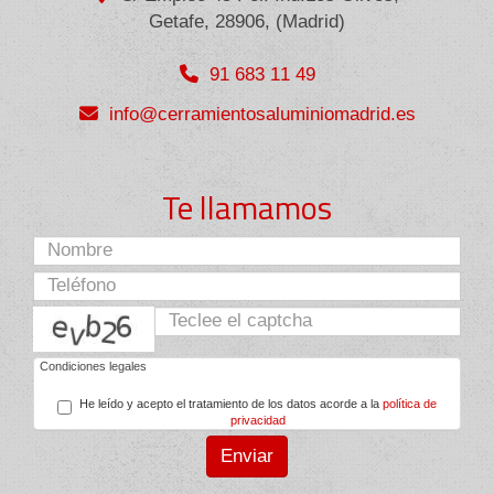
Getafe
,
28906
,
(Madrid)
91 683 11 49
info
cerramientosaluminiomadrid.es
Te llamamos
captcha
Condiciones legales
He leído y acepto el tratamiento de los datos acorde a la
política de
privacidad
Enviar