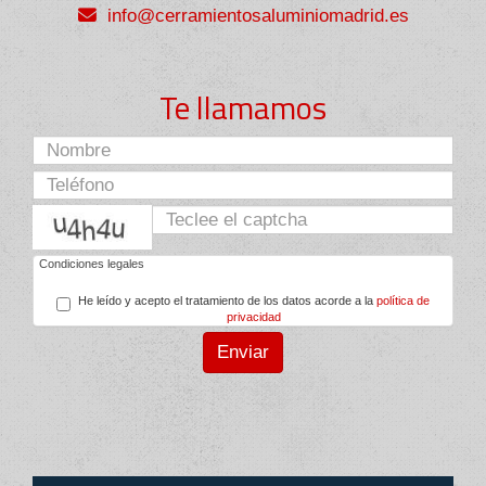
info
cerramientosaluminiomadrid.es
Te llamamos
captcha
Condiciones legales
He leído y acepto el tratamiento de los datos acorde a la
política de
privacidad
Enviar